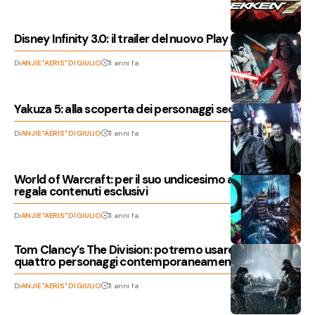
Disney Infinity 3.0: il trailer del nuovo Play Set
Di
ANJIE "AERIS" DI GIULIO
11 anni fa
Yakuza 5: alla scoperta dei personaggi secondari
Di
ANJIE "AERIS" DI GIULIO
11 anni fa
World of Warcraft: per il suo undicesimo anniversario
regala contenuti esclusivi
Di
ANJIE "AERIS" DI GIULIO
11 anni fa
Tom Clancy’s The Division: potremo usare fino a
quattro personaggi contemporaneamente
Di
ANJIE "AERIS" DI GIULIO
11 anni fa