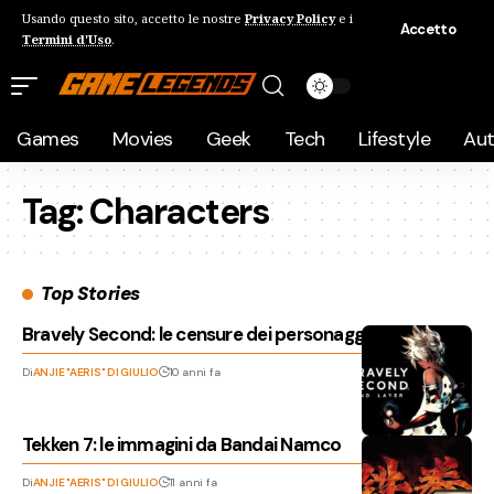
Usando questo sito, accetto le nostre
Privacy Policy
e i
Accetto
Termini d'Uso
.
Games
Movies
Geek
Tech
Lifestyle
Au
Tag:
Characters
Top Stories
Bravely Second: le censure dei personaggi
Di
ANJIE "AERIS" DI GIULIO
10 anni fa
Tekken 7: le immagini da Bandai Namco
Di
ANJIE "AERIS" DI GIULIO
11 anni fa