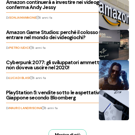
Amazon continuerà a investire nei videogiochi,
conferma Andy Jessy
Di
SONJA MANNONE
6 anni fa
Amazon Game Studios: perché il colosso non riesce a
entrare nel mondo dei videogiochi?
Di
PIETRO IUDICI
6 anni fa
Cyberpunk 2077: gli sviluppatori ammettono, il gioco
non doveva uscire nel 2020!
Di
LUCA DI BLASI
6 anni fa
PlayStation 5: vendite sotto le aspettative in
Giappone secondo Bloomberg
Di
MAURO LANDRISCINA
6 anni fa
Mostra di più