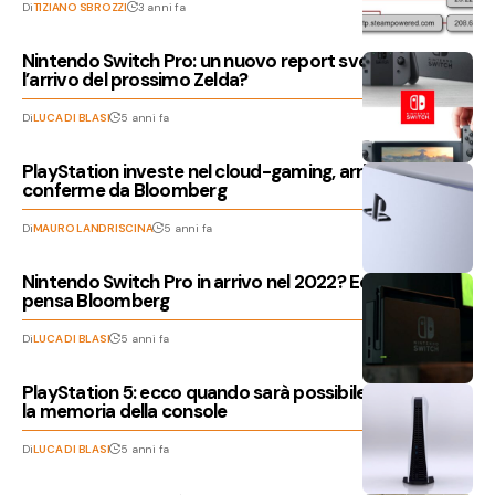
Di
TIZIANO SBROZZI
3 anni fa
Nintendo Switch Pro: un nuovo report svela il prezzo e
l’arrivo del prossimo Zelda?
Di
LUCA DI BLASI
5 anni fa
PlayStation investe nel cloud-gaming, arrivano
conferme da Bloomberg
Di
MAURO LANDRISCINA
5 anni fa
Nintendo Switch Pro in arrivo nel 2022? Ecco cosa ne
pensa Bloomberg
Di
LUCA DI BLASI
5 anni fa
PlayStation 5: ecco quando sarà possibile espandere
la memoria della console
Di
LUCA DI BLASI
5 anni fa