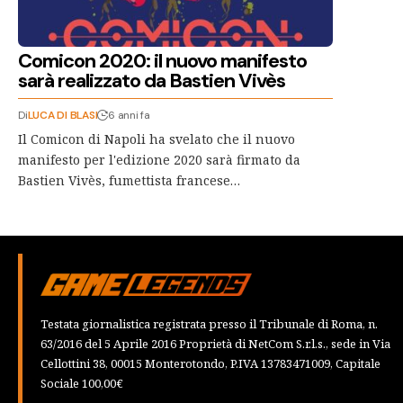
Comicon 2020: il nuovo manifesto
sarà realizzato da Bastien Vivès
Di
LUCA DI BLASI
6 anni fa
Il Comicon di Napoli ha svelato che il nuovo
manifesto per l'edizione 2020 sarà firmato da
Bastien Vivès, fumettista francese…
Testata giornalistica registrata presso il Tribunale di Roma, n.
63/2016 del 5 Aprile 2016 Proprietà di NetCom S.r.l.s., sede in Via
Cellottini 38, 00015 Monterotondo, P.IVA 13783471009, Capitale
Sociale 100,00€