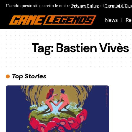
Usando questo sito, accetto le nostre
Privacy Policy
e i
Termini d'Uso
News
Re
Tag:
Bastien Vivès
Top Stories