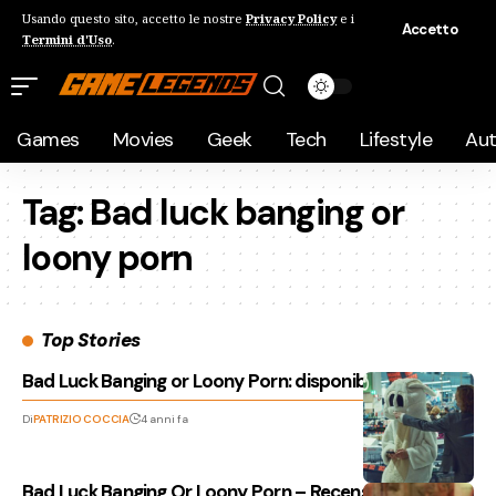
Usando questo sito, accetto le nostre
Privacy Policy
e i
Accetto
Termini d'Uso
.
Games
Movies
Geek
Tech
Lifestyle
Au
Tag:
Bad luck banging or
loony porn
Top Stories
Bad Luck Banging or Loony Porn: disponibile il Blu-Ray
Di
PATRIZIO COCCIA
4 anni fa
Bad Luck Banging Or Loony Porn – Recensione, un film