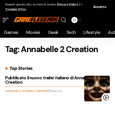
Usando questo sito, accetto le nostre
Privacy Policy
e i
Accetto
Termini d'Uso
.
Games
Movies
Geek
Tech
Lifestyle
Au
Tag:
Annabelle 2 Creation
Top Stories
Pubblicato il nuovo trailer italiano di Annabelle 2
Creation
Di
VERONICA "RONNIE" LORENZINI
9 anni fa