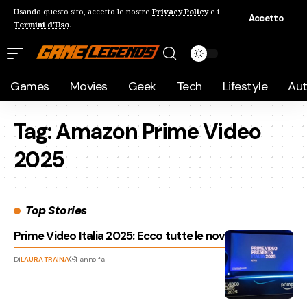
Usando questo sito, accetto le nostre
Privacy Policy
e i
Accetto
Termini d'Uso
.
Games
Movies
Geek
Tech
Lifestyle
Au
Tag:
Amazon Prime Video
2025
Top Stories
Prime Video Italia 2025: Ecco tutte le novità
Di
LAURA TRAINA
1 anno fa