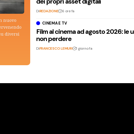
dei propri asset digitali
Di
REDAZIONE
6 ore fa
un nuovo
CINEMA E TV
tervenendo
Film al cinema ad agosto 2026: le 
su diversi
non perdere
Di
FRANCESCO LEMURI
1 giorno fa