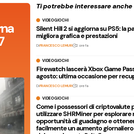
Ti potrebbe interessare anche
VIDEOGIOCHI
orna
Silent Hill 2 si aggiorna su PS5: la p
migliora grafica e prestazioni
7
Di
FRANCESCO LEMURI
2 ore fa
VIDEOGIOCHI
Firewatch lascerà Xbox Game Pass 
agosto: ultima occasione per recu
Di
FRANCESCO LEMURI
2 ore fa
VIDEOGIOCHI
Come i possessori di criptovalute
utilizzare SHRMiner per esplorare
opportunità di guadagno e ottene
facilmente un aumento giornaliero