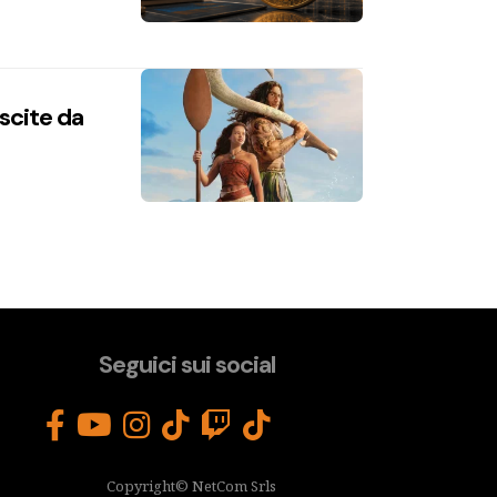
uscite da
Seguici sui social
Copyright© NetCom Srls