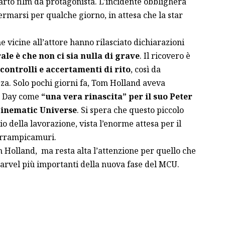
arto film da protagonista. L’incidente obbligherà
rmarsi per qualche giorno, in attesa che la star
 vicine all’attore hanno rilasciato dichiarazioni
le è che non ci sia nulla di grave
. Il ricovero è
controlli e accertamenti di rito
, così da
zza. Solo pochi giorni fa, Tom Holland aveva
w Day come
“una vera rinascita” per il suo Peter
Cinematic Universe
. Si spera che questo piccolo
 della lavorazione, vista l’enorme attesa per il
Arrampicamuri.
om Holland, ma resta alta l’attenzione per quello che
arvel più importanti della nuova fase del MCU.