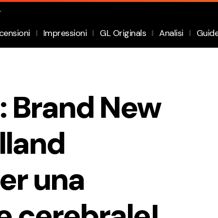
.
censioni
Impressioni
GL Originals
Analisi
Guid
: Brand New
lland
per una
 cerebrale!