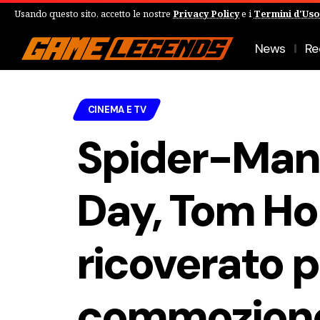
Usando questo sito, accetto le nostre
Privacy Policy
e i
Termini d'Uso
News
Re
CINEMA E TV
Spider-Man
Day, Tom Ho
ricoverato 
commozione