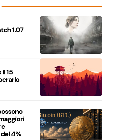
atch 1.07
il 15
perarlo
 possono
 maggiori
re
 del 4%