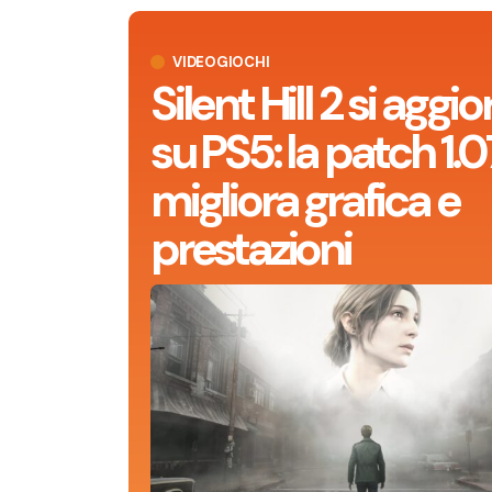
VIDEOGIOCHI
Silent Hill 2 si aggi
su PS5: la patch 1.0
migliora grafica e
prestazioni