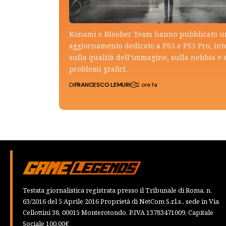
Konami e Bloober Team hanno pubblicato 
aggiornamento dedicato a PS5 e PS5 Pro, in
sulla qualità dell’immagine, sulla nebbia e 
problemi grafici.
Di
FRANCESCO LEMURI
2 ore fa
Testata giornalistica registrata presso il Tribunale di Roma, n.
63/2016 del 5 Aprile 2016 Proprietà di NetCom S.r.l.s., sede in Via
Cellottini 38, 00015 Monterotondo, P.IVA 13783471009, Capitale
Sociale 100,00€