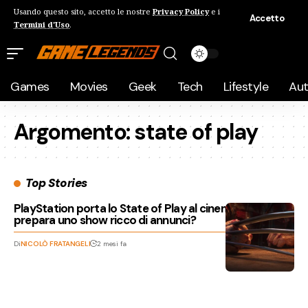
Usando questo sito, accetto le nostre
Privacy Policy
e i
Accetto
Termini d'Uso
.
Games
Movies
Geek
Tech
Lifestyle
Au
Argomento:
state of play
Top Stories
PlayStation porta lo State of Play al cinema: Sony
prepara uno show ricco di annunci?
Di
NICOLÒ FRATANGELI
2 mesi fa