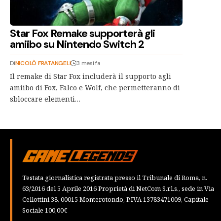
Star Fox Remake supporterà gli
amiibo su Nintendo Switch 2
Di
NICOLÒ FRATANGELI
3 mesi fa
Il remake di Star Fox includerà il supporto agli
amiibo di Fox, Falco e Wolf, che permetteranno di
sbloccare elementi…
Testata giornalistica registrata presso il Tribunale di Roma, n.
63/2016 del 5 Aprile 2016 Proprietà di NetCom S.r.l.s., sede in Via
Cellottini 38, 00015 Monterotondo, P.IVA 13783471009, Capitale
Sociale 100,00€