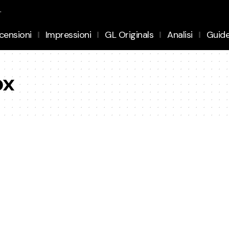
.
censioni
Impressioni
GL Originals
Analisi
Guid
ox