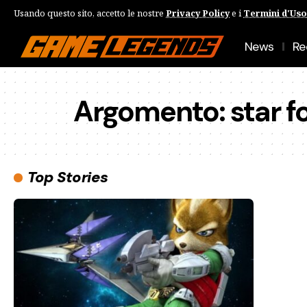
Usando questo sito, accetto le nostre
Privacy Policy
e i
Termini d'Uso
News
Re
Argomento:
star f
Top Stories