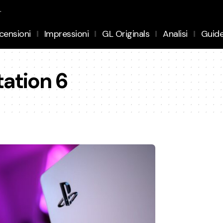
.
censioni
Impressioni
GL Originals
Analisi
Guid
tation 6