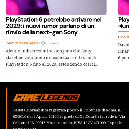
PlayStation 6 potrebbe arrivare nel
Pla
2029: i nuovi rumor parlano di un
«lun
rinvio della next-gen Sony
Di
PAO
Di
NICOLÒ FRATANGELI
2 mesi fa
David
Alcune indiscrezioni sostengono che Sony
Finan
starebbe valutando di posticipare il lancio di
6 pot
PlayStation 6 fino al 2029, estendendo così il…
Testata giornalistica registrata presso il Tribunale di Roma, n.
63/2016 del 5 Aprile 2016 Proprietà di NetCom S.r.l.s., sede in Via
Cellottini 38, 00015 Monterotondo, P.IVA 13783471009, Capitale