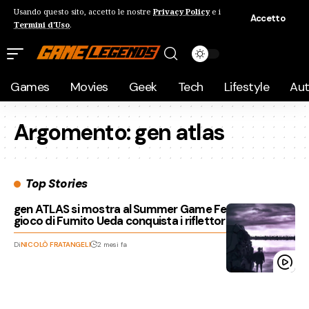
Usando questo sito, accetto le nostre
Privacy Policy
e i
Accetto
Termini d'Uso
.
Games
Movies
Geek
Tech
Lifestyle
Au
Argomento:
gen atlas
Top Stories
gen ATLAS si mostra al Summer Game Fest: il nuovo
gioco di Fumito Ueda conquista i riflettori
Di
NICOLÒ FRATANGELI
2 mesi fa