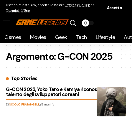
Usando questo sito, accetto le nostre
Privacy Policy
e i
Accetto
Termini d'Uso
.
Games
Movies
Geek
Tech
Lifestyle
Au
Argomento:
G-CON 2025
Top Stories
G-CON 2025, Yoko Taro e Kamiya riconoscono il
talento degli sviluppatori coreani
Di
NICOLÒ FRATANGELI
2 mesi fa