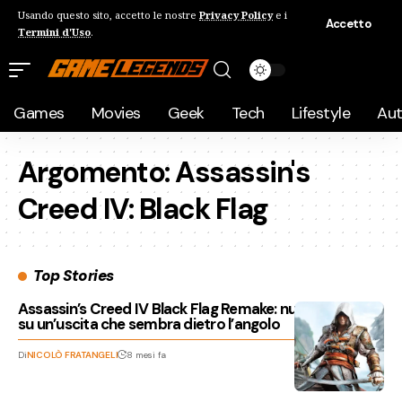
Usando questo sito, accetto le nostre
Privacy Policy
e i
Accetto
Termini d'Uso
.
Games
Movies
Geek
Tech
Lifestyle
Au
Argomento:
Assassin's
Creed IV: Black Flag
Top Stories
Assassin’s Creed IV Black Flag Remake: nuovi dettagli
su un’uscita che sembra dietro l’angolo
Di
NICOLÒ FRATANGELI
8 mesi fa