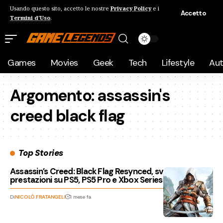
Usando questo sito, accetto le nostre
Privacy Policy
e i
Accetto
Termini d'Uso
.
Games
Movies
Geek
Tech
Lifestyle
Au
Argomento:
assassin's
creed black flag
Top Stories
Assassin’s Creed: Black Flag Resynced, svelate le
prestazioni su PS5, PS5 Pro e Xbox Series X|S
Di
NICOLÒ FRATANGELI
1 mese fa